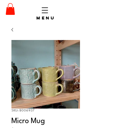
menu
SKU: B006937
Micro Mug